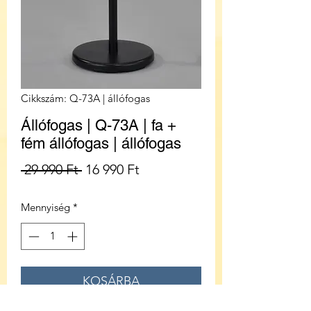
Cikkszám: Q-73A | állófogas
Állófogas | Q-73A | fa +
fém állófogas | állófogas
Szokásos
Akciós
 29 990 Ft 
16 990 Ft
ár
ár
Mennyiség
*
KOSÁRBA