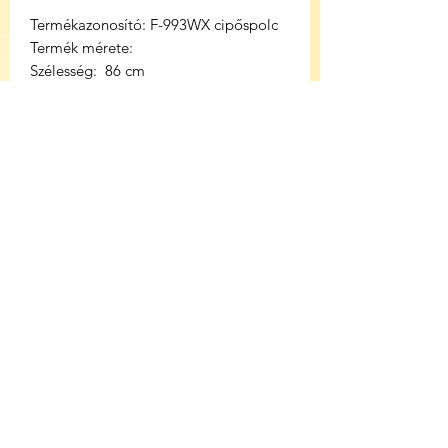
Termékazonosító: F-993WX cipőspolc
Termék mérete:
Szélesség: 86 cm
Mélység: 28 cm
Magasság: 81 cm
Színű: tölgy
Anyag: polc MDF+ króm láb
Súly: 7 Kg
Lapraszerelt
Doboz csomag mérete: 90x35x10 cm
K
ülönleges Akció 2026 augusztus 10 ig
Magyarországon belül kiszállítás 1-5
munkanap.
Nexx Bútor