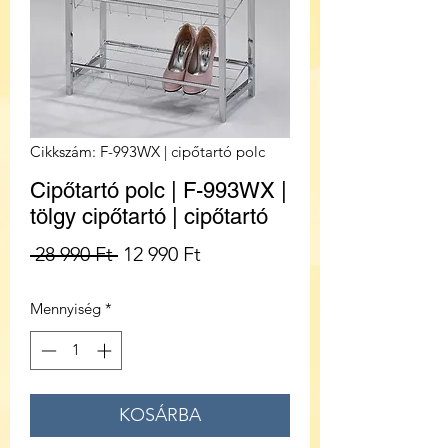
Cikkszám: F-993WX | cipőtartó polc
Cipőtartó polc | F-993WX |
tölgy cipőtartó | cipőtartó
Szokásos
Akciós
 28 990 Ft 
12 990 Ft
ár
ár
Mennyiség
*
KOSÁRBA