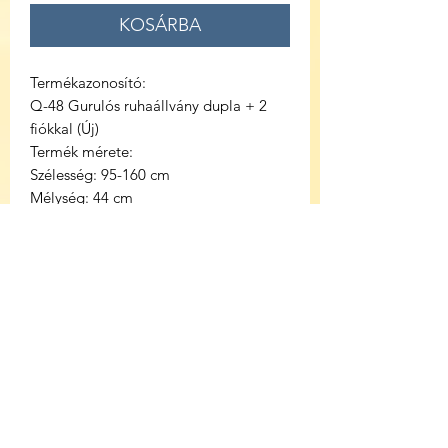
KOSÁRBA
Termékazonosító:
Q-48 Gurulós ruhaállvány dupla + 2
fiókkal (Új)
Termék mérete:
Szélesség: 95-160 cm
Mélység: 44 cm
Magasság: 110-170 cm
Színű: króm / ezüst
Anyag: fém + müanyag
Súly: 6.8 Kg
Terhelhetőség: 20 Kg
Lapraszerelt
Négy darab kerekek
Doboz csomag mérete: 19x33x89 cm