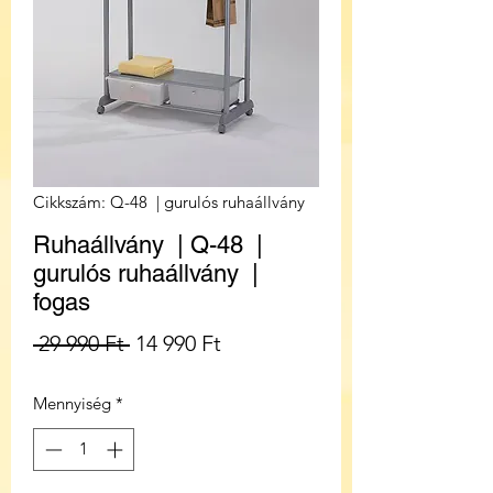
Cikkszám: Q-48 | gurulós ruhaállvány
Ruhaállvány | Q-48 |
gurulós ruhaállvány |
fogas
Szokásos
Akciós
 29 990 Ft 
14 990 Ft
ár
ár
Mennyiség
*