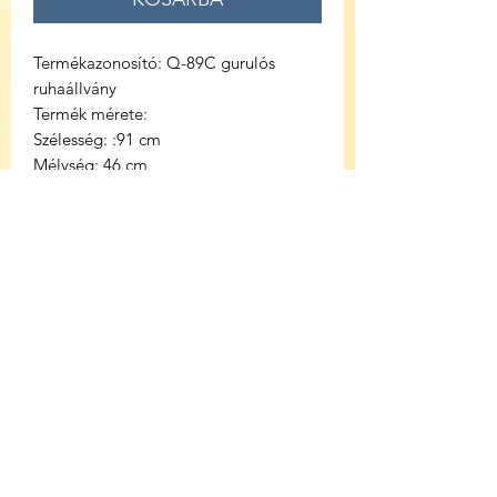
Termékazonosító: Q-89C gurulós
ruhaállvány
Termék mérete:
Szélesség: :91 cm
Mélység: 46 cm
Magasság: 181 cm
Színű: Króm
Anyag: fém
Súly: 10 KG
Terhelhetőség: 50 KG
Lapraszerelt
Négy darab kerekek
Doboz csomag mérete: 93x47x11 cm
K
ülönleges Akció 2026 augusztus 10 ig