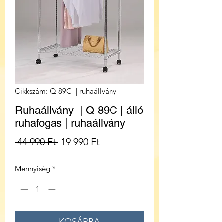
Cikkszám: Q-89C | ruhaállvány
Ruhaállvány | Q-89C | álló
ruhafogas | ruhaállvány
Szokásos
Akciós
 44 990 Ft 
19 990 Ft
ár
ár
Mennyiség
*
KOSÁRBA