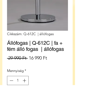
Cikkszám: Q-612C | állófogas
Állófogas | Q-612C | fa +
fém álló fogas | állófogas
Szokásos
Akciós
 29 990 Ft 
16 990 Ft
ár
ár
Mennyiség
*
KOSÁRBA