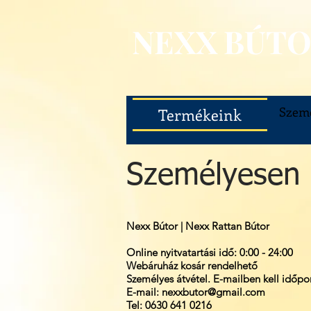
NEXX BÚT
Szemé
Termékeink
Személyesen 
Nexx Bútor | Nexx Rattan Bútor
Online nyitvatartási idő: 0:00 - 24:00
Webáruház kosár rendelhető
Személyes átvétel. E-mailben kell időp
E-mail:
nexxbutor@gmail.com
Tel: 0630 641 0216