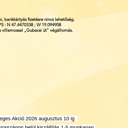
i, bankkártyás fizetésre nincs lehetőség.
S : N 47.4470338 ; W 19.094908
 villamossal „Gubacsi út” végállomás.
leges Akció 2026 augusztus 10 ig
országon belül kiszállítás 1-5 munkanap.