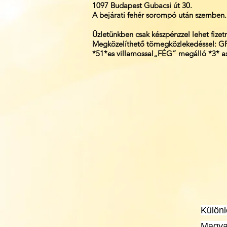
1097 Budapest Gubacsi út 30.
A bejárati fehér sorompó után szemben.
Üzletünkben csak készpénzzel lehet fizetn
Megközelíthető tömegközlekedéssel: GP
*51*es villamossal„FÉG” megálló *3* as
K
ülön
Magyar