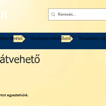
OR
lyes átvétel
Honlapon rendelhető
Vonatkozó jog
átvehető
ontot egyeztetnünk.