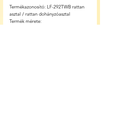
Termékazonosító: LF-292TWB rattan
asztal / rattan dohányzóasztal
Termék mérete:
Szélesség: 75 cm
Mélység: 45 cm
Magasság: 50 cm
Színű: Barna szín
Anyag: Természetes rattan bútor, igazi
rattan bútor.
Súly: 5 Kg
K
ülönleges Akció 2026 augusztus 10 ig
Magyarországon belül kiszállítás 1-5
munkanap.
Nexx Bútor